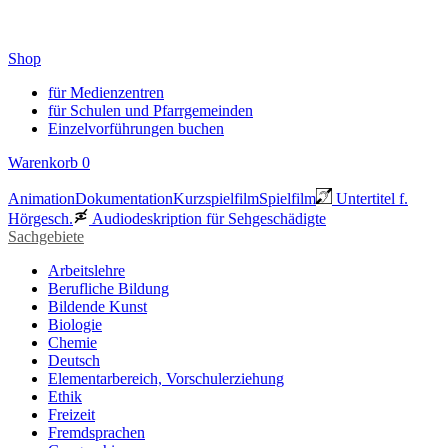
Shop
für Medienzentren
für Schulen und Pfarrgemeinden
Einzelvorführungen buchen
Warenkorb
0
Animation
Dokumentation
Kurzspielfilm
Spielfilm
Untertitel f.
Hörgesch.
Audiodeskription für Sehgeschädigte
Sachgebiete
Arbeitslehre
Berufliche Bildung
Bildende Kunst
Biologie
Chemie
Deutsch
Elementarbereich, Vorschulerziehung
Ethik
Freizeit
Fremdsprachen