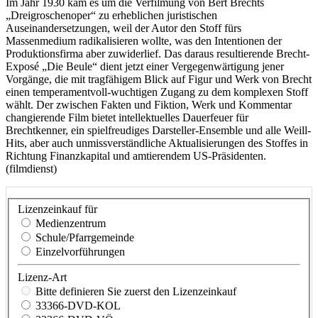
Im Jahr 1930 kam es um die Verfilmung von Bert Brechts
„Dreigroschenoper“ zu erheblichen juristischen
Auseinandersetzungen, weil der Autor den Stoff fürs
Massenmedium radikalisieren wollte, was den Intentionen der
Produktionsfirma aber zuwiderlief. Das daraus resultierende Brecht-
Exposé „Die Beule“ dient jetzt einer Vergegenwärtigung jener
Vorgänge, die mit tragfähigem Blick auf Figur und Werk von Brecht
einen temperamentvoll-wuchtigen Zugang zu dem komplexen Stoff
wählt. Der zwischen Fakten und Fiktion, Werk und Kommentar
changierende Film bietet intellektuelles Dauerfeuer für
Brechtkenner, ein spielfreudiges Darsteller-Ensemble und alle Weill-
Hits, aber auch unmissverständliche Aktualisierungen des Stoffes in
Richtung Finanzkapital und amtierendem US-Präsidenten.
(filmdienst)
Lizenzeinkauf für
Medienzentrum
Schule/Pfarrgemeinde
Einzelvorführungen
Lizenz-Art
Bitte definieren Sie zuerst den Lizenzeinkauf
33366-DVD-KOL