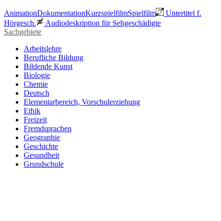
Animation
Dokumentation
Kurzspielfilm
Spielfilm
Untertitel f.
Hörgesch.
Audiodeskription für Sehgeschädigte
Sachgebiete
Arbeitslehre
Berufliche Bildung
Bildende Kunst
Biologie
Chemie
Deutsch
Elementarbereich, Vorschulerziehung
Ethik
Freizeit
Fremdsprachen
Geographie
Geschichte
Gesundheit
Grundschule
Heimatraum, Region
Informationstechnische Bildung
Interkulturelle Bildung
Kinder- und Jugendbildung
Mathematik
Medienpädagogik