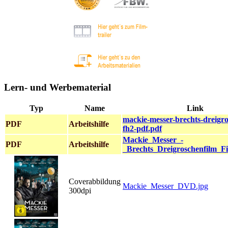
Lern- und Werbematerial
Typ
Name
Link
mackie-messer-brechts-dreigro
PDF
Arbeitshilfe
fh2-pdf.pdf
Mackie_Messer_-
PDF
Arbeitshilfe
_Brechts_Dreigroschenfilm_F
Coverabbildung
Mackie_Messer_DVD.jpg
300dpi