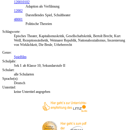
120010102
Adaption als Verfilmung
12002
Darstellendes Spiel, Schultheater
48001
Politische Theorien
Schlagworte:
Episches Theater, Kapitalismuskritik, Gesellschaftskritik, Bertolt Brecht, Kurt
Weill, Rezeptionsästhetik, Weimarer Republik, Nationalsozialismus, Inszenierung
von Wirklichkeit, Die Beule, Urheberrecht
Genre:
Spielfilm
Schuljahr:
Sek I: ab Klasse 10, Sekundarstufe II
Schulart:
alle Schularten
Sprache(n):
Deutsch
Untertitel:
keine Untertitel angegeben