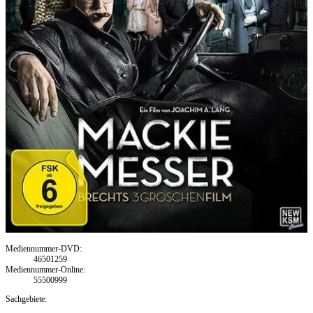
Mediennummer-DVD:
46501259
Mediennummer-Online:
55500999
Sachgebiete: