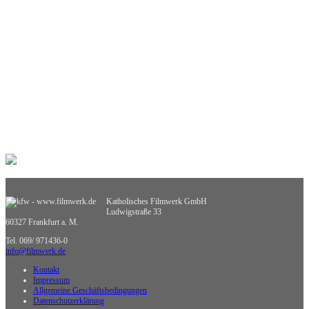
Musik
Pädagogik
Philosophie
Physik
Politische Bildung
Praxisorientierte Fächer
Psychologie
Religion
Retten, Helfen, Schützen
Sexualerziehung
Spiel- und Dokumentarfilm
Sport
Sucht und Prävention
Umweltgefährdung, Umweltschutz
Verkehrserziehung
Weiterbildung
Katholisches Filmwerk GmbH
Wirtschaftskunde
Ludwigstraße 33
Sachgebietsübergreifende Medien
60327 Frankfurt a. M.
Nicht zuzuordnende Medien
Tel. 069/ 971436-0
info@filmwerk.de
Kontakt
Impressum
Allgemeine Geschäftsbedingungen
Datenschutzerklärung