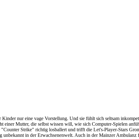
inder nur eine vage Vorstellung. Und sie fühlt sich seltsam inkompete
t einer Mutter, die selbst wissen will, wie sich Computer-Spielen anf
ounter Strike" richtig losballert und trifft die Let's-Player-Stars Gro
 unbekannt in der Erwachsenenwelt. Auch in der Mainzer Ambulanz fü