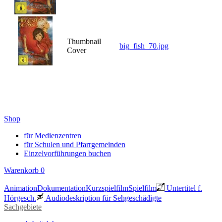
Thumbnail
big_fish_70.jpg
Cover
Shop
für Medienzentren
für Schulen und Pfarrgemeinden
Einzelvorführungen buchen
Warenkorb
0
Animation
Dokumentation
Kurzspielfilm
Spielfilm
Untertitel f.
Hörgesch.
Audiodeskription für Sehgeschädigte
Sachgebiete