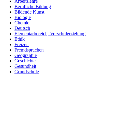
Arbeitslehre
Berufliche Bildung
Bildende Kunst
Biologie
Chemie
Deutsch
Elementarbereich, Vorschulerziehung
Ethik
Freizeit
Fremdsprachen
Geographie
Geschichte
Gesundheit
Grundschule
Heimatraum, Region
Informationstechnische Bildung
Interkulturelle Bildung
Kinder- und Jugendbildung
Mathematik
Medienpädagogik
Musik
Pädagogik
Philosophie
Physik
Politische Bildung