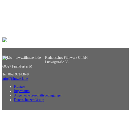
Praxisorientierte Fächer
Psychologie
Religion
Retten, Helfen, Schützen
Sexualerziehung
Spiel- und Dokumentarfilm
Sport
Sucht und Prävention
Umweltgefährdung, Umweltschutz
Verkehrserziehung
Weiterbildung
Katholisches Filmwerk GmbH
Wirtschaftskunde
Ludwigstraße 33
Sachgebietsübergreifende Medien
60327 Frankfurt a. M.
Nicht zuzuordnende Medien
Tel. 069/ 971436-0
info@filmwerk.de
Kontakt
Impressum
Allgemeine Geschäftsbedingungen
Datenschutzerklärung