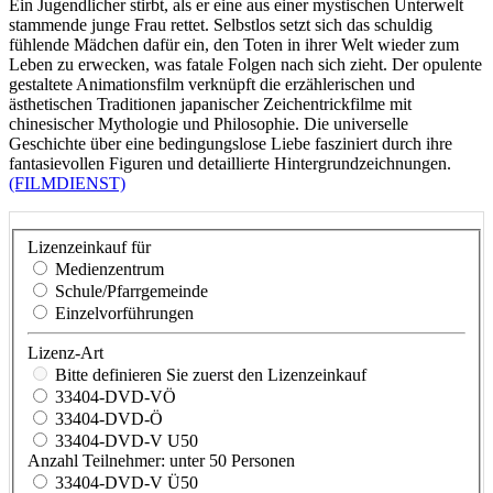
Ein Jugendlicher stirbt, als er eine aus einer mystischen Unterwelt
stammende junge Frau rettet. Selbstlos setzt sich das schuldig
fühlende Mädchen dafür ein, den Toten in ihrer Welt wieder zum
Leben zu erwecken, was fatale Folgen nach sich zieht. Der opulente
gestaltete Animationsfilm verknüpft die erzählerischen und
ästhetischen Traditionen japanischer Zeichentrickfilme mit
chinesischer Mythologie und Philosophie. Die universelle
Geschichte über eine bedingungslose Liebe fasziniert durch ihre
fantasievollen Figuren und detaillierte Hintergrundzeichnungen.
(FILMDIENST)
Lizenzeinkauf für
Medienzentrum
Schule/Pfarrgemeinde
Einzelvorführungen
Lizenz-Art
Bitte definieren Sie zuerst den Lizenzeinkauf
33404-DVD-VÖ
33404-DVD-Ö
33404-DVD-V U50
Anzahl Teilnehmer: unter 50 Personen
33404-DVD-V Ü50