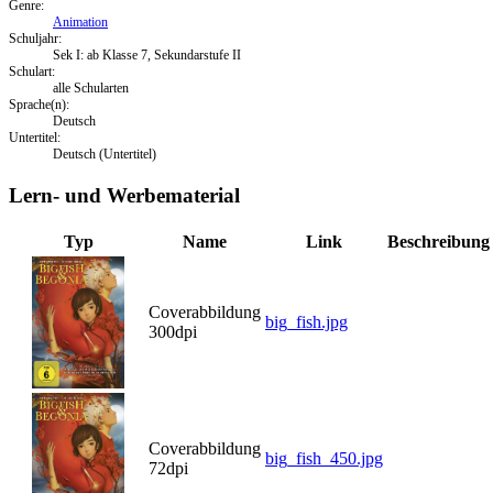
Genre:
Animation
Schuljahr:
Sek I: ab Klasse 7, Sekundarstufe II
Schulart:
alle Schularten
Sprache(n):
Deutsch
Untertitel:
Deutsch (Untertitel)
Lern- und Werbematerial
Typ
Name
Link
Beschreibung
Coverabbildung
big_fish.jpg
300dpi
Coverabbildung
big_fish_450.jpg
72dpi