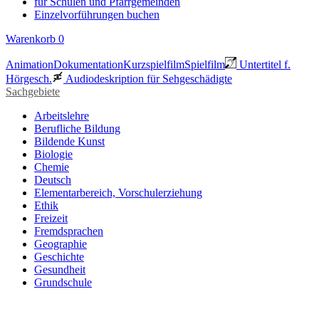
für Schulen und Pfarrgemeinden
Einzelvorführungen buchen
Warenkorb
0
Animation
Dokumentation
Kurzspielfilm
Spielfilm
Untertitel f.
Hörgesch.
Audiodeskription für Sehgeschädigte
Sachgebiete
Arbeitslehre
Berufliche Bildung
Bildende Kunst
Biologie
Chemie
Deutsch
Elementarbereich, Vorschulerziehung
Ethik
Freizeit
Fremdsprachen
Geographie
Geschichte
Gesundheit
Grundschule
Heimatraum, Region
Informationstechnische Bildung