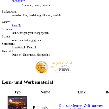
580020307
Komödie, Satire, Parodie
Schlagworte:
Zeitreise, Ehe, Beziehung, Illusion, Realität
Genre:
Spielfilm
Schuljahr:
keine Jahrgangsstufe angegeben
Schulart:
keine Schulart angegeben
Sprache(n):
Französisch, Deutsch
Untertitel:
Deutsch (Untertitel f. Hörgesch.)
Lern- und Werbematerial
Typ
Name
Link
B
Die_schOenste_Zeit_unseres-
Bildmotiv