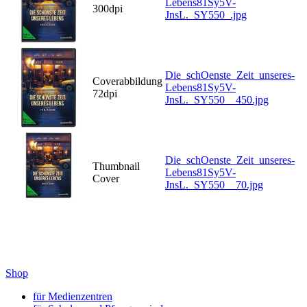
Lebens81Sy5V-
300dpi
JnsL._SY550_.jpg
Die_schOenste_Zeit_unseres-
Coverabbildung
Lebens81Sy5V-
72dpi
JnsL._SY550__450.jpg
Die_schOenste_Zeit_unseres-
Thumbnail
Lebens81Sy5V-
Cover
JnsL._SY550__70.jpg
Shop
für Medienzentren