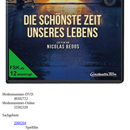
Mediennummer-DVD:
46502722
Mediennummer-Online:
55502320
Sachgebiete:
2000204
Spielfilm