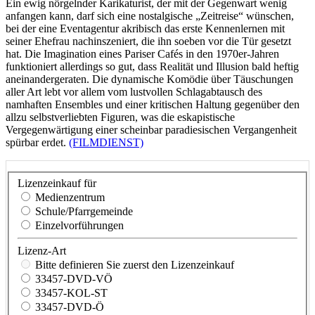
Ein ewig nörgelnder Karikaturist, der mit der Gegenwart wenig
anfangen kann, darf sich eine nostalgische „Zeitreise“ wünschen,
bei der eine Eventagentur akribisch das erste Kennenlernen mit
seiner Ehefrau nachinszeniert, die ihn soeben vor die Tür gesetzt
hat. Die Imagination eines Pariser Cafés in den 1970er-Jahren
funktioniert allerdings so gut, dass Realität und Illusion bald heftig
aneinandergeraten. Die dynamische Komödie über Täuschungen
aller Art lebt vor allem vom lustvollen Schlagabtausch des
namhaften Ensembles und einer kritischen Haltung gegenüber den
allzu selbstverliebten Figuren, was die eskapistische
Vergegenwärtigung einer scheinbar paradiesischen Vergangenheit
spürbar erdet.
(FILMDIENST)
Lizenzeinkauf für
Medienzentrum
Schule/Pfarrgemeinde
Einzelvorführungen
Lizenz-Art
Bitte definieren Sie zuerst den Lizenzeinkauf
33457-DVD-VÖ
33457-KOL-ST
33457-DVD-Ö