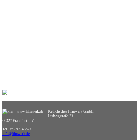
Interkulturelle Bildung
Kinder- und Jugendbildung
Mathematik
Medienpädagogik
Musik
Pädagogik
Philosophie
Physik
Politische Bildung
Praxisorientierte Fächer
Psychologie
Religion
Retten, Helfen, Schützen
Sexualerziehung
Spiel- und Dokumentarfilm
Sport
Sucht und Prävention
Umweltgefährdung, Umweltschutz
Verkehrserziehung
Weiterbildung
Katholisches Filmwerk GmbH
Wirtschaftskunde
Ludwigstraße 33
Sachgebietsübergreifende Medien
60327 Frankfurt a. M.
Nicht zuzuordnende Medien
Tel. 069/ 971436-0
info@filmwerk.de