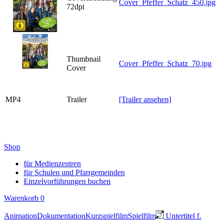
Cover_Pfeffer_Schatz_450.jpg
72dpi
Thumbnail
Cover_Pfeffer_Schatz_70.jpg
Cover
MP4
Trailer
[Trailer ansehen]
Shop
für Medienzentren
für Schulen und Pfarrgemeinden
Einzelvorführungen buchen
Warenkorb
0
Animation
Dokumentation
Kurzspielfilm
Spielfilm
Untertitel f.