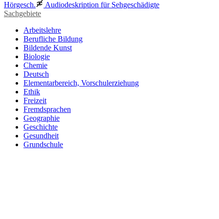
Hörgesch.
Audiodeskription für Sehgeschädigte
Sachgebiete
Arbeitslehre
Berufliche Bildung
Bildende Kunst
Biologie
Chemie
Deutsch
Elementarbereich, Vorschulerziehung
Ethik
Freizeit
Fremdsprachen
Geographie
Geschichte
Gesundheit
Grundschule
Heimatraum, Region
Informationstechnische Bildung
Interkulturelle Bildung
Kinder- und Jugendbildung
Mathematik
Medienpädagogik
Musik
Pädagogik