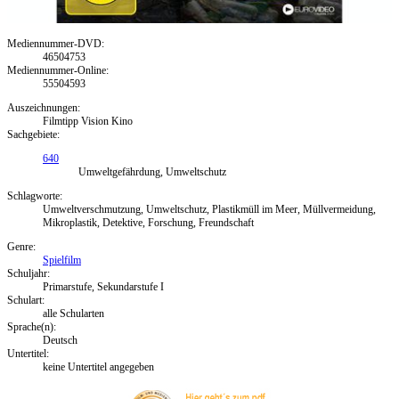
Mediennummer-DVD:
46504753
Mediennummer-Online:
55504593
Auszeichnungen:
Filmtipp Vision Kino
Sachgebiete:
640
Umweltgefährdung, Umweltschutz
Schlagworte:
Umweltverschmutzung, Umweltschutz, Plastikmüll im Meer, Müllvermeidung,
Mikroplastik, Detektive, Forschung, Freundschaft
Genre:
Spielfilm
Schuljahr:
Primarstufe, Sekundarstufe I
Schulart:
alle Schularten
Sprache(n):
Deutsch
Untertitel:
keine Untertitel angegeben