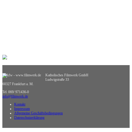
Philosophie
Physik
Politische Bildung
Praxisorientierte Fächer
Psychologie
Religion
Retten, Helfen, Schützen
Sexualerziehung
Spiel- und Dokumentarfilm
Sport
Sucht und Prävention
Umweltgefährdung, Umweltschutz
Verkehrserziehung
Weiterbildung
Katholisches Filmwerk GmbH
Wirtschaftskunde
Ludwigstraße 33
Sachgebietsübergreifende Medien
60327 Frankfurt a. M.
Nicht zuzuordnende Medien
Tel. 069/ 971436-0
info@filmwerk.de
Kontakt
Impressum
Allgemeine Geschäftsbedingungen
Datenschutzerklärung