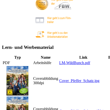
Lern- und Werbematerial
Typ
Name
Link
PDF
Arbeitshilfe
LM-WildBunch.pdf
Coverabbildung
Cover_Pfeffer_Schatz.jpg
300dpi
Coverabbildung