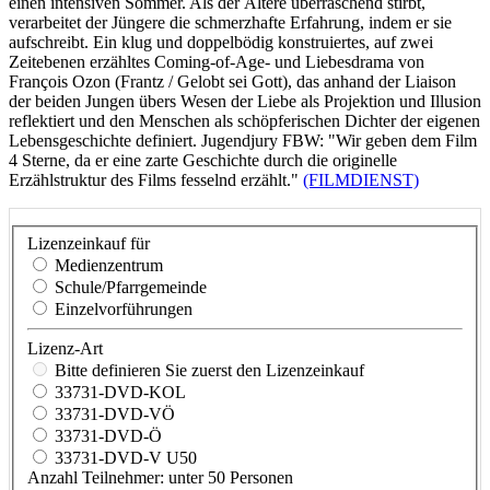
einen intensiven Sommer. Als der Ältere überraschend stirbt,
verarbeitet der Jüngere die schmerzhafte Erfahrung, indem er sie
aufschreibt. Ein klug und doppelbödig konstruiertes, auf zwei
Zeitebenen erzähltes Coming-of-Age- und Liebesdrama von
François Ozon (Frantz / Gelobt sei Gott), das anhand der Liaison
der beiden Jungen übers Wesen der Liebe als Projektion und Illusion
reflektiert und den Menschen als schöpferischen Dichter der eigenen
Lebensgeschichte definiert. Jugendjury FBW: "Wir geben dem Film
4 Sterne, da er eine zarte Geschichte durch die originelle
Erzählstruktur des Films fesselnd erzählt."
(FILMDIENST)
Lizenzeinkauf für
Medienzentrum
Schule/Pfarrgemeinde
Einzelvorführungen
Lizenz-Art
Bitte definieren Sie zuerst den Lizenzeinkauf
33731-DVD-KOL
33731-DVD-VÖ
33731-DVD-Ö
33731-DVD-V U50
Anzahl Teilnehmer: unter 50 Personen