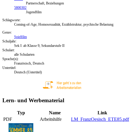
Partnerschaft, Beziehungen
5800302
Jugendfilm
Schlagworte:
Coming-of-Age, Homosexualität, Erzählstruktur, psychische Belastung
Genre:
Spielfilm
Schuljahr:
Sek I: ab Klasse 9, Sekundarstufe II
Schulart:
alle Schularten
Sprache(n):
Französisch, Deutsch
Untertitel:
Deutsch (Untertitel)
Lern- und Werbematerial
Typ
Name
Link
PDF
Arbeitshilfe
LM_FranzOesisch_ETE85.pdf