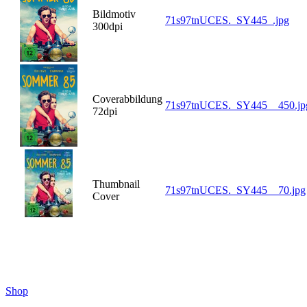
Bildmotiv
71s97tnUCES._SY445_.jpg
300dpi
Coverabbildung
71s97tnUCES._SY445__450.jp
72dpi
Thumbnail
71s97tnUCES._SY445__70.jpg
Cover
Shop