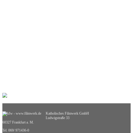
Informationstechnische Bildung
Interkulturelle Bildung
Kinder- und Jugendbildung
Mathematik
Medienpädagogik
Musik
Pädagogik
Philosophie
Physik
Politische Bildung
Praxisorientierte Fächer
Psychologie
Religion
Retten, Helfen, Schützen
Sexualerziehung
Spiel- und Dokumentarfilm
Sport
Sucht und Prävention
Umweltgefährdung, Umweltschutz
Verkehrserziehung
Weiterbildung
Katholisches Filmwerk GmbH
Wirtschaftskunde
Ludwigstraße 33
Sachgebietsübergreifende Medien
60327 Frankfurt a. M.
Nicht zuzuordnende Medien
Tel. 069/ 971436-0