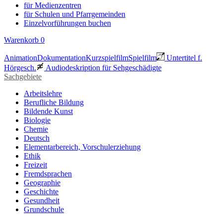
für Medienzentren
für Schulen und Pfarrgemeinden
Einzelvorführungen buchen
Warenkorb
0
Animation
Dokumentation
Kurzspielfilm
Spielfilm
Untertitel f.
Hörgesch.
Audiodeskription für Sehgeschädigte
Sachgebiete
Arbeitslehre
Berufliche Bildung
Bildende Kunst
Biologie
Chemie
Deutsch
Elementarbereich, Vorschulerziehung
Ethik
Freizeit
Fremdsprachen
Geographie
Geschichte
Gesundheit
Grundschule
Heimatraum, Region