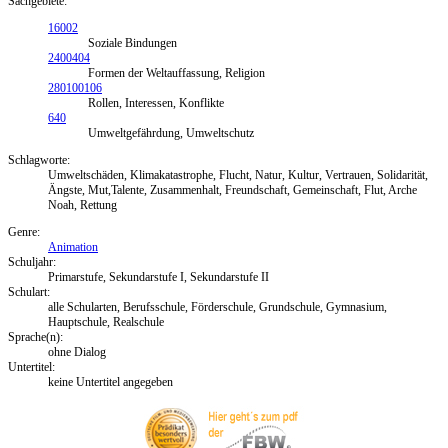
Sachgebiete:
16002
Soziale Bindungen
2400404
Formen der Weltauffassung, Religion
280100106
Rollen, Interessen, Konflikte
640
Umweltgefährdung, Umweltschutz
Schlagworte:
Umweltschäden, Klimakatastrophe, Flucht, Natur, Kultur, Vertrauen, Solidarität,
Ängste, Mut,Talente, Zusammenhalt, Freundschaft, Gemeinschaft, Flut, Arche
Noah, Rettung
Genre:
Animation
Schuljahr:
Primarstufe, Sekundarstufe I, Sekundarstufe II
Schulart:
alle Schularten, Berufsschule, Förderschule, Grundschule, Gymnasium,
Hauptschule, Realschule
Sprache(n):
ohne Dialog
Untertitel:
keine Untertitel angegeben