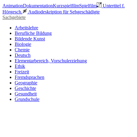
Animation
Dokumentation
Kurzspielfilm
Spielfilm
Untertitel f.
Hörgesch.
Audiodeskription für Sehgeschädigte
Sachgebiete
Arbeitslehre
Berufliche Bildung
Bildende Kunst
Biologie
Chemie
Deutsch
Elementarbereich, Vorschulerziehung
Ethik
Freizeit
Fremdsprachen
Geographie
Geschichte
Gesundheit
Grundschule
Heimatraum, Region
Informationstechnische Bildung
Interkulturelle Bildung
Kinder- und Jugendbildung
Mathematik
Medienpädagogik