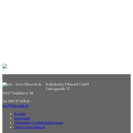
Musik
Pädagogik
Philosophie
Physik
Politische Bildung
Praxisorientierte Fächer
Psychologie
Religion
Retten, Helfen, Schützen
Sexualerziehung
Spiel- und Dokumentarfilm
Sport
Sucht und Prävention
Umweltgefährdung, Umweltschutz
Verkehrserziehung
Weiterbildung
Katholisches Filmwerk GmbH
Wirtschaftskunde
Ludwigstraße 33
Sachgebietsübergreifende Medien
60327 Frankfurt a. M.
Nicht zuzuordnende Medien
Tel. 069/ 971436-0
info@filmwerk.de
Kontakt
Impressum
Allgemeine Geschäftsbedingungen
Datenschutzerklärung