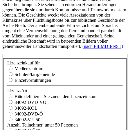
Sicherheit bringen. Sie sehen sich enormen Herausforderungen
gegenüber, die sie nur durch Kompromisse und Teamwork meistern
können. Die Geschichte weckt viele Assoziationen von der
Klimakrise über Flüchtlingsboote bis zur biblischen Geschichte der
Arche Noah. Der atemberaubende Film verzichtet auf Sprache,
umgeht eine Vermenschlichung der Tiere und handelt parabelhaft
vom Miteinander und einer gelingenden Gemeinschaft. Seine
eindrückliche Botschaft wird in betörenden Bildern voller
geheimnisvoller Landschaften transportiert.
(nach FILMDIENST)
Lizenzeinkauf für
Medienzentrum
Schule/Pfarrgemeinde
Einzelvorführungen
Lizenz-Art
Bitte definieren Sie zuerst den Lizenzeinkauf
34092-DVD-VÖ
34092-KOL
34092-DVD-Ö
34092-V U50
Anzahl Teilnehmer: unter 50 Personen