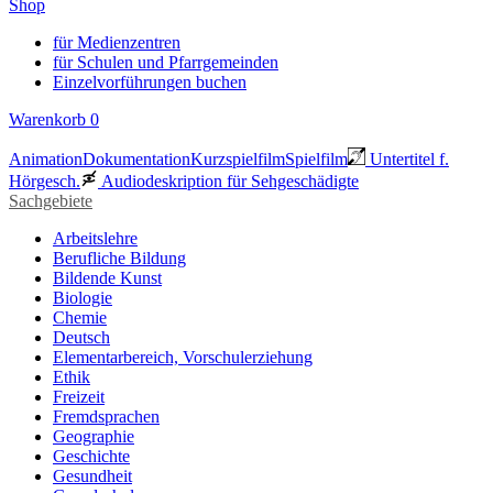
Shop
für Medienzentren
für Schulen und Pfarrgemeinden
Einzelvorführungen buchen
Warenkorb
0
Animation
Dokumentation
Kurzspielfilm
Spielfilm
Untertitel f.
Hörgesch.
Audiodeskription für Sehgeschädigte
Sachgebiete
Arbeitslehre
Berufliche Bildung
Bildende Kunst
Biologie
Chemie
Deutsch
Elementarbereich, Vorschulerziehung
Ethik
Freizeit
Fremdsprachen
Geographie
Geschichte
Gesundheit