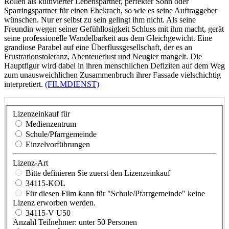
Rollen als kultivierter Lebenspartner, perfekter Sohn oder
Sparringspartner für einen Ehekrach, so wie es seine Auftraggeber
wünschen. Nur er selbst zu sein gelingt ihm nicht. Als seine
Freundin wegen seiner Gefühllosigkeit Schluss mit ihm macht, gerät
seine professionelle Wandelbarkeit aus dem Gleichgewicht. Eine
grandiose Parabel auf eine Überflussgesellschaft, der es an
Frustrationstoleranz, Abenteuerlust und Neugier mangelt. Die
Hauptfigur wird dabei in ihren menschlichen Defiziten auf dem Weg
zum unausweichlichen Zusammenbruch ihrer Fassade vielschichtig
interpretiert.
(FILMDIENST)
Lizenzeinkauf für
Medienzentrum
Schule/Pfarrgemeinde
Einzelvorführungen
Lizenz-Art
Bitte definieren Sie zuerst den Lizenzeinkauf
34115-KOL
Für diesen Film kann für "Schule/Pfarrgemeinde" keine
Lizenz erworben werden.
34115-V U50
Anzahl Teilnehmer: unter 50 Personen