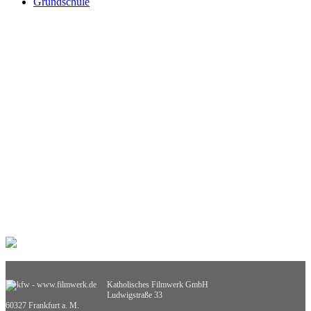
Grundschule
Heimatraum, Region
Informationstechnische Bildung
Interkulturelle Bildung
Kinder- und Jugendbildung
Mathematik
Medienpädagogik
Musik
Pädagogik
Philosophie
Physik
Politische Bildung
Praxisorientierte Fächer
Psychologie
Religion
Retten, Helfen, Schützen
Sexualerziehung
Spiel- und Dokumentarfilm
Sport
Sucht und Prävention
Umweltgefährdung, Umweltschutz
Verkehrserziehung
Weiterbildung
Katholisches Filmwerk GmbH
Wirtschaftskunde
Ludwigstraße 33
Sachgebietsübergreifende Medien
60327 Frankfurt a. M.