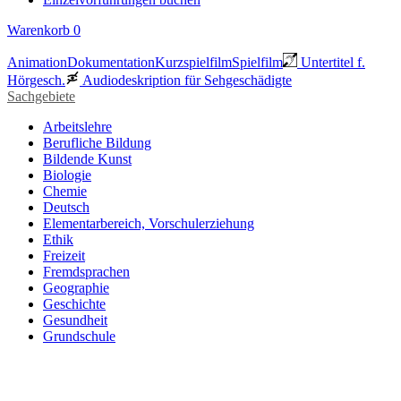
Warenkorb
0
Animation
Dokumentation
Kurzspielfilm
Spielfilm
Untertitel f.
Hörgesch.
Audiodeskription für Sehgeschädigte
Sachgebiete
Arbeitslehre
Berufliche Bildung
Bildende Kunst
Biologie
Chemie
Deutsch
Elementarbereich, Vorschulerziehung
Ethik
Freizeit
Fremdsprachen
Geographie
Geschichte
Gesundheit
Grundschule
Heimatraum, Region
Informationstechnische Bildung
Interkulturelle Bildung
Kinder- und Jugendbildung