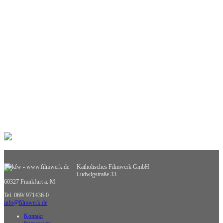
Mathematik
Medienpädagogik
Musik
Pädagogik
Philosophie
Physik
Politische Bildung
Praxisorientierte Fächer
Psychologie
Religion
Retten, Helfen, Schützen
Sexualerziehung
Spiel- und Dokumentarfilm
Sport
Sucht und Prävention
Umweltgefährdung, Umweltschutz
Verkehrserziehung
Weiterbildung
Katholisches Filmwerk GmbH
Wirtschaftskunde
Ludwigstraße 33
Sachgebietsübergreifende Medien
60327 Frankfurt a. M.
Nicht zuzuordnende Medien
Tel. 069/ 971436-0
info@filmwerk.de
Kontakt