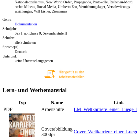
Nationalsozialismus, New World Order, Propaganda, Protokolle, Rathenau-Mord,
rechte Milieus, Social Media, Umberto Eco, Vernichtungslager, Verschwörungs-
erzählungen, Will Eisner, Zionismus
Genre:
Dokumentation
Schuljahr:
Sek I: ab Klasse 9, Sekundarstufe II
Schulart:
alle Schularten
Sprache(n):
Deutsch
Untertitel:
keine Untertitel angegeben
Lern- und Werbematerial
Typ
Name
Link
PDF
Arbeitshilfe
LM_Weltkarriere_einer_Luege_
Coverabbildung
Cover_Weltkarriere_einer_Lueg
300dpi