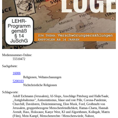
Mediennummer-Online:
55510472
Sachgebiete:
16006
Religionen, Weltanschauungen
5200103
Nichtchristliche Religionen
Schlagworte:
Adolf Eichmann (Jerusalem), AI-Slops, Anschläge Pittsburg und Halle/Saale,
„Antiglobalismus“, Antisemitismus, blaue und rote Pille, Corona-Pandemie,
Churchill, Davidstern, Diskriminierung, Elon Musk, Ford, Großmufti von
Jerusalem, gruppenbezogene Menschenfeindlichkeit, Hamas-Charta, Hannah
Arendt, Hass, Holocaust, Kanye West, KI und Algorithmen, Kollegah, Matrix
(Film), Mein Kampf, Menschenrechte / Menschenwürde, Nahost,