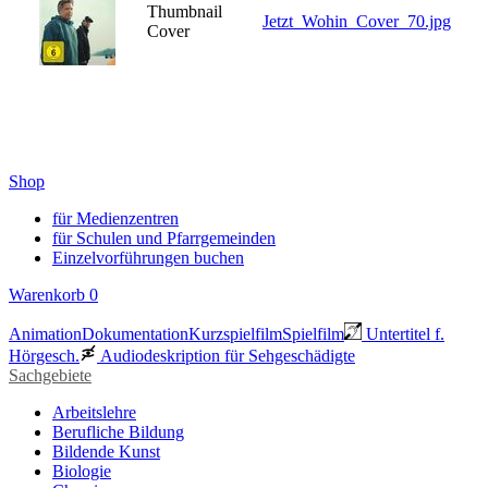
Thumbnail
Jetzt_Wohin_Cover_70.jpg
Cover
Shop
für Medienzentren
für Schulen und Pfarrgemeinden
Einzelvorführungen buchen
Warenkorb
0
Animation
Dokumentation
Kurzspielfilm
Spielfilm
Untertitel f.
Hörgesch.
Audiodeskription für Sehgeschädigte
Sachgebiete
Arbeitslehre
Berufliche Bildung
Bildende Kunst
Biologie