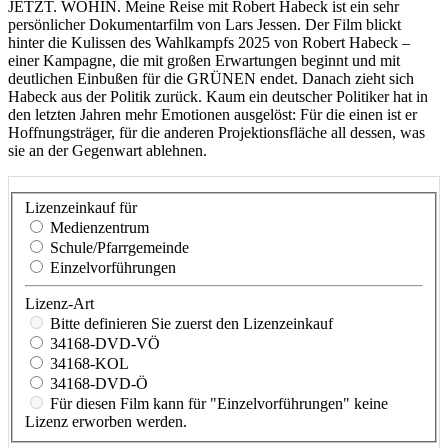
JETZT. WOHIN. Meine Reise mit Robert Habeck ist ein sehr
persönlicher Dokumentarfilm von Lars Jessen. Der Film blickt
hinter die Kulissen des Wahlkampfs 2025 von Robert Habeck –
einer Kampagne, die mit großen Erwartungen beginnt und mit
deutlichen Einbußen für die GRÜNEN endet. Danach zieht sich
Habeck aus der Politik zurück. Kaum ein deutscher Politiker hat in
den letzten Jahren mehr Emotionen ausgelöst: Für die einen ist er
Hoffnungsträger, für die anderen Projektionsfläche all dessen, was
sie an der Gegenwart ablehnen.
Lizenzeinkauf für
Medienzentrum
Schule/Pfarrgemeinde
Einzelvorführungen
Lizenz-Art
Bitte definieren Sie zuerst den Lizenzeinkauf
34168-DVD-VÖ
34168-KOL
34168-DVD-Ö
Für diesen Film kann für "Einzelvorführungen" keine
Lizenz erworben werden.