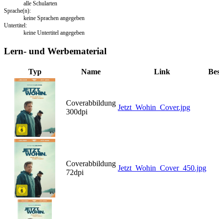
alle Schularten
Sprache(n):
keine Sprachen angegeben
Untertitel:
keine Untertitel angegeben
Lern- und Werbematerial
Typ
Name
Link
Be
Coverabbildung
Jetzt_Wohin_Cover.jpg
300dpi
Coverabbildung
Jetzt_Wohin_Cover_450.jpg
72dpi