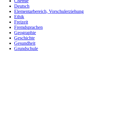
Chemie
Deutsch
Elementarbereich, Vorschulerziehung
Ethik
Freizeit
Fremdsprachen
Geographie
Geschichte
Gesundheit
Grundschule
Heimatraum, Region
Informationstechnische Bildung
Interkulturelle Bildung
Kinder- und Jugendbildung
Mathematik
Medienpädagogik
Musik
Pädagogik
Philosophie
Physik
Politische Bildung
Praxisorientierte Fächer
Psychologie
Religion
Retten, Helfen, Schützen