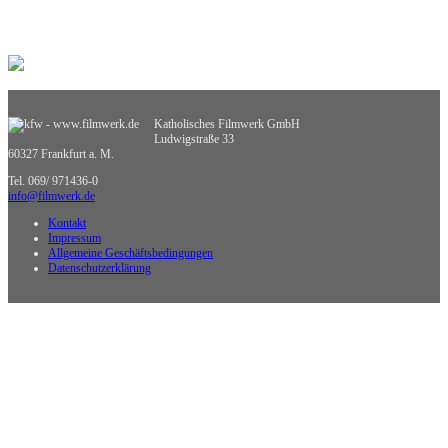
Sexualerziehung
Spiel- und Dokumentarfilm
Sport
Sucht und Prävention
Umweltgefährdung, Umweltschutz
Verkehrserziehung
Weiterbildung
Katholisches Filmwerk GmbH
Wirtschaftskunde
Ludwigstraße 33
Sachgebietsübergreifende Medien
60327 Frankfurt a. M.
Nicht zuzuordnende Medien
Tel. 069/ 971436-0
info@filmwerk.de
Kontakt
Impressum
Allgemeine Geschäftsbedingungen
Datenschutzerklärung