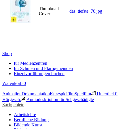
Thumbnail
das_tiefste_70.jpg
Cover
Shop
für Medienzentren
für Schulen und Pfarrgemeinden
Einzelvorführungen buchen
Warenkorb
0
Animation
Dokumentation
Kurzspielfilm
Spielfilm
Untertitel f.
Hörgesch.
Audiodeskription für Sehgeschädigte
Sachgebiete
Arbeitslehre
Berufliche Bildung
Bildende Kunst