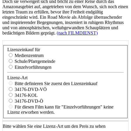
Doch sie verweigert sich und bricht zu einer Reise durch das
Amazonasgebiet auf, angetrieben von dem Wunsch, sich noch einen
letzten Traum zu erfüllen, bevor ihre Freiheit endgültig
eingeschränkt wird. Ein Road Movie als Abfolge überraschender
und inspirierender Begegnungen, inszeniert in ruhigem Rhythmus
und von atmosphärischen, weltabgewandten Schauplätzen und
bedächtigen Bildern geprägt.
(nach FILMDIENST)
Lizenzeinkauf für
Medienzentrum
Schule/Pfarrgemeinde
Einzelvorführungen
Lizenz-Art
Bitte definieren Sie zuerst den Lizenzeinkauf
34176-DVD-VÖ
34176-KOL
34176-DVD-Ö
Für diesen Film kann für "Einzelvorführungen" keine
Lizenz erworben werden.
Bitte wählen Sie eine Lizenz-Art um den Preis zu sehen