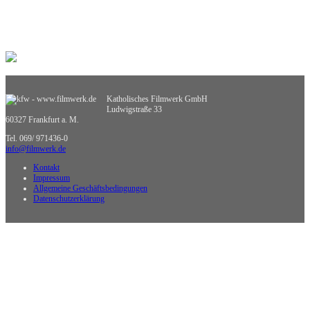
Retten, Helfen, Schützen
Sexualerziehung
Spiel- und Dokumentarfilm
Sport
Sucht und Prävention
Umweltgefährdung, Umweltschutz
Verkehrserziehung
Weiterbildung
Katholisches Filmwerk GmbH
Wirtschaftskunde
Ludwigstraße 33
Sachgebietsübergreifende Medien
60327 Frankfurt a. M.
Nicht zuzuordnende Medien
Tel. 069/ 971436-0
info@filmwerk.de
Kontakt
Impressum
Allgemeine Geschäftsbedingungen
Datenschutzerklärung