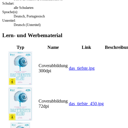
Schulart:
alle Schularten
Sprache(n):
Deutsch, Portugiesisch
Untertitel:
Deutsch (Untertitel)
Lern- und Werbematerial
Typ
Name
Link
Beschreibu
Coverabbildung
das_tiefste.jpg
300dpi
Coverabbildung
das_tiefste_450.jpg
72dpi