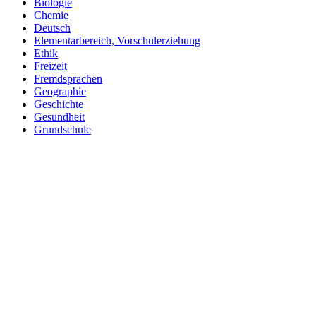
Biologie
Chemie
Deutsch
Elementarbereich, Vorschulerziehung
Ethik
Freizeit
Fremdsprachen
Geographie
Geschichte
Gesundheit
Grundschule
Heimatraum, Region
Informationstechnische Bildung
Interkulturelle Bildung
Kinder- und Jugendbildung
Mathematik
Medienpädagogik
Musik
Pädagogik
Philosophie
Physik
Politische Bildung
Praxisorientierte Fächer
Psychologie
Religion