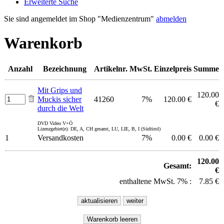
Erweiterte Suche
Sie sind angemeldet im Shop "Medienzentrum"
abmelden
Warenkorb
Anzahl
Bezeichnung
Artikelnr.
MwSt.
Einzelpreis
Summe
Mit Grips und
120.00
Muckis sicher
41260
7%
120.00 €
€
durch die Welt
DVD Video V+Ö
Lizenzgebiet(e): DE, A, CH gesamt, LU, LIE, B, I (Südtirol)
1
Versandkosten
7%
0.00 €
0.00 €
120.00
Gesamt:
€
enthaltene MwSt. 7% :
7.85 €