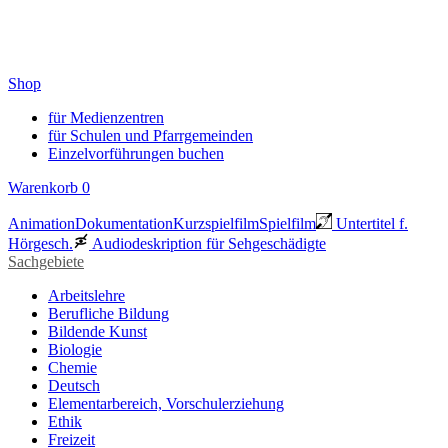
Shop
für Medienzentren
für Schulen und Pfarrgemeinden
Einzelvorführungen buchen
Warenkorb
0
Animation
Dokumentation
Kurzspielfilm
Spielfilm
Untertitel f.
Hörgesch.
Audiodeskription für Sehgeschädigte
Sachgebiete
Arbeitslehre
Berufliche Bildung
Bildende Kunst
Biologie
Chemie
Deutsch
Elementarbereich, Vorschulerziehung
Ethik
Freizeit