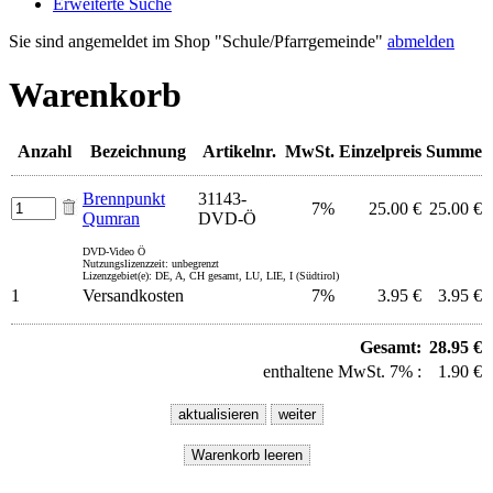
Erweiterte Suche
Sie sind angemeldet im Shop "Schule/Pfarrgemeinde"
abmelden
Warenkorb
Anzahl
Bezeichnung
Artikelnr.
MwSt.
Einzelpreis
Summe
Brennpunkt
31143-
7%
25.00 €
25.00 €
Qumran
DVD-Ö
DVD-Video Ö
Nutzungslizenzzeit: unbegrenzt
Lizenzgebiet(e): DE, A, CH gesamt, LU, LIE, I (Südtirol)
1
Versandkosten
7%
3.95 €
3.95 €
Gesamt:
28.95 €
enthaltene MwSt. 7% :
1.90 €