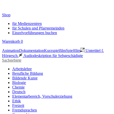
Shop
für Medienzentren
für Schulen und Pfarrgemeinden
Einzelvorführungen buchen
Warenkorb
0
Animation
Dokumentation
Kurzspielfilm
Spielfilm
Untertitel f.
Hörgesch.
Audiodeskription für Sehgeschädigte
Sachgebiete
Arbeitslehre
Berufliche Bildung
Bildende Kunst
Biologie
Chemie
Deutsch
Elementarbereich, Vorschulerziehung
Ethik
Freizeit
Fremdsprachen