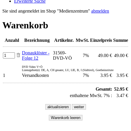
Erweiterte Suche
Sie sind angemeldet im Shop "Medienzentrum"
abmelden
Warenkorb
Anzahl
Bezeichnung
Artikelnr.
MwSt.
Einzelpreis
Summe
Donauklöster -
31569-
7%
49.00 €
49.00 €
Folge 12
DVD-VÖ
DVD Video V+Ö
Lizenzgebiet(e): DE, A, CH gesamt, LU, LIE, B, I (Südtirol), Goetheinstitute
1
Versandkosten
7%
3.95 €
3.95 €
Gesamt:
52.95 €
enthaltene MwSt. 7% :
3.47 €