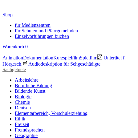
Shop
für Medienzentren
für Schulen und Pfarrgemeinden
Einzelvorführungen buchen
Warenkorb
0
Animation
Dokumentation
Kurzspielfilm
Spielfilm
Untertitel f.
Hörgesch.
Audiodeskription für Sehgeschädigte
Sachgebiete
Arbeitslehre
Berufliche Bildung
Bildende Kunst
Biologie
Chemie
Deutsch
Elementarbereich, Vorschulerziehung
Ethik
Freizeit
Fremdsprachen
Geographie