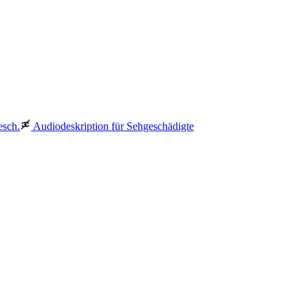
esch.
Audiodeskription für Sehgeschädigte