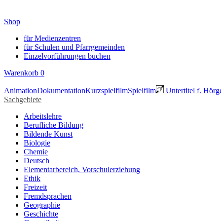
Shop
für Medienzentren
für Schulen und Pfarrgemeinden
Einzelvorführungen buchen
Warenkorb
0
Animation
Dokumentation
Kurzspielfilm
Spielfilm
Untertitel f. Hörg
Sachgebiete
Arbeitslehre
Berufliche Bildung
Bildende Kunst
Biologie
Chemie
Deutsch
Elementarbereich, Vorschulerziehung
Ethik
Freizeit
Fremdsprachen
Geographie
Geschichte