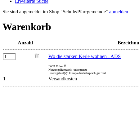
Erweiterte Suche
Sie sind angemeldet im Shop "Schule/Pfarrgemeinde"
abmelden
Warenkorb
Anzahl
Bezeichn
Wo die starken Kerle wohnen - ADS
DVD Video Ö
Nutzungslizenzzeit: unbegrenzt
Lizenzgebiet(e): Europa deutschsprachiger Teil
1
Versandkosten