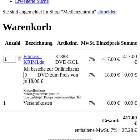
Erweiterte Suche
Sie sind angemeldet im Shop "Medienzentrum"
abmelden
Warenkorb
Anzahl
Bezeichnung
Artikelnr.
MwSt.
Einzelpreis
Summe
Filmriss -
31888-
417.00
7%
417.00 €
KRIMI.de
DVD-KOL
€
Ich bestelle zur Onlinelizenz
DVD zum Preis von
7%
18.00 €
0.00 €
je 18,00 €
Kreisonlinelizenz
Nutzungslizenzzeit: printlife
Lizenzgebiet(e): Europa deutschsprachiger Teil
1
Versandkosten
7%
0.00 €
0.00 €
417.00
Gesamt:
€
enthaltene MwSt. 7% :
27.28 €