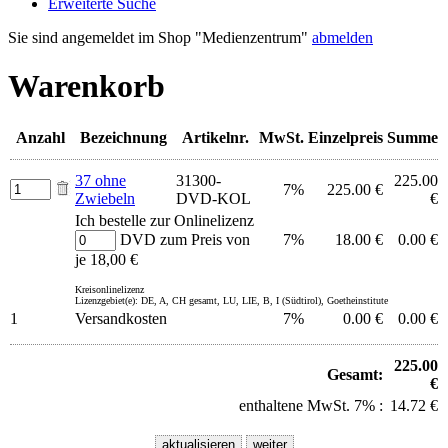
Erweiterte Suche
Sie sind angemeldet im Shop "Medienzentrum"
abmelden
Warenkorb
Anzahl
Bezeichnung
Artikelnr.
MwSt.
Einzelpreis
Summe
37 ohne
31300-
225.00
7%
225.00 €
Zwiebeln
DVD-KOL
€
Ich bestelle zur Onlinelizenz
DVD zum Preis von
7%
18.00 €
0.00 €
je 18,00 €
Kreisonlinelizenz
Lizenzgebiet(e): DE, A, CH gesamt, LU, LIE, B, I (Südtirol), Goetheinstitute
1
Versandkosten
7%
0.00 €
0.00 €
225.00
Gesamt:
€
enthaltene MwSt. 7% :
14.72 €