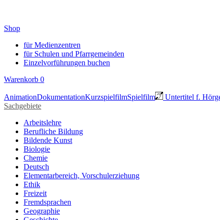
Shop
für Medienzentren
für Schulen und Pfarrgemeinden
Einzelvorführungen buchen
Warenkorb
0
Animation
Dokumentation
Kurzspielfilm
Spielfilm
Untertitel f. Hörg
Sachgebiete
Arbeitslehre
Berufliche Bildung
Bildende Kunst
Biologie
Chemie
Deutsch
Elementarbereich, Vorschulerziehung
Ethik
Freizeit
Fremdsprachen
Geographie
Geschichte