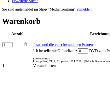
Erweiterte Suche
Sie sind angemeldet im Shop "Medienzentrum"
abmelden
Warenkorb
Anzahl
Bezeichnun
Jesus und die verschwundenen Frauen
Ich bestelle zur Onlinelizenz
DVD zum Prei
Kreisonlinelizenz
Lizenzgebiet(e): DE, A, CH gesamt, LU, LIE, B, I (Südtirol), Goetheinstitute
1
Versandkosten