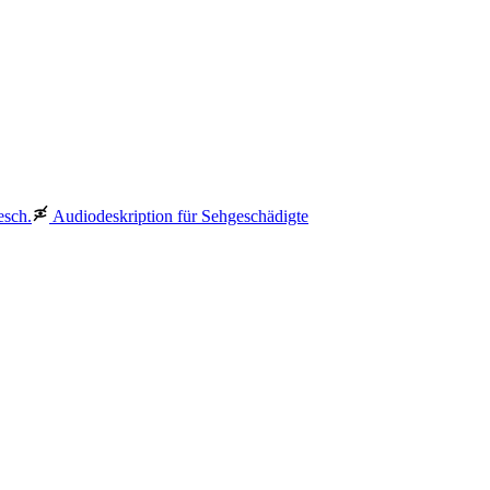
esch.
Audiodeskription für Sehgeschädigte