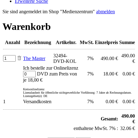
Erweiterte Suche
Sie sind angemeldet im Shop "Medienzentrum"
abmelden
Warenkorb
Anzahl
Bezeichnung
Artikelnr.
MwSt.
Einzelpreis
Summe
32494-
490.00
The Master
7%
490.00 €
DVD-KOL
€
Ich bestelle zur Onlinelizenz
DVD zum Preis von
7%
18.00 €
0.00 €
je 18,00 €
Kreisonlinelizenz
Lizenzlaufzeit für öffentliche nichtgewerbliche Vorführung: 7 Jahre ab Rechnungsdatum.
Lizenzgebiet(e): DE
1
Versandkosten
7%
0.00 €
0.00 €
490.00
Gesamt:
€
enthaltene MwSt. 7% :
32.06 €