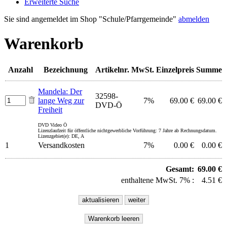
Erweiterte Suche
Sie sind angemeldet im Shop "Schule/Pfarrgemeinde"
abmelden
Warenkorb
Anzahl
Bezeichnung
Artikelnr.
MwSt.
Einzelpreis
Summe
Mandela: Der
32598-
lange Weg zur
7%
69.00 €
69.00 €
DVD-Ö
Freiheit
DVD Video Ö
Lizenzlaufzeit für öffentliche nichtgewerbliche Vorführung: 7 Jahre ab Rechnungsdatum.
Lizenzgebiet(e): DE, A
1
Versandkosten
7%
0.00 €
0.00 €
Gesamt:
69.00 €
enthaltene MwSt. 7% :
4.51 €