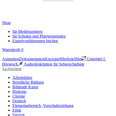
Shop
für Medienzentren
für Schulen und Pfarrgemeinden
Einzelvorführungen buchen
Warenkorb
0
Animation
Dokumentation
Kurzspielfilm
Spielfilm
Untertitel f.
Hörgesch.
Audiodeskription für Sehgeschädigte
Sachgebiete
Arbeitslehre
Berufliche Bildung
Bildende Kunst
Biologie
Chemie
Deutsch
Elementarbereich, Vorschulerziehung
Ethik
Freizeit