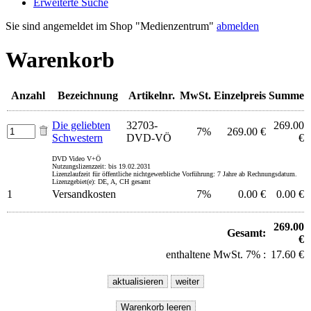
Erweiterte Suche
Sie sind angemeldet im Shop "Medienzentrum"
abmelden
Warenkorb
Anzahl
Bezeichnung
Artikelnr.
MwSt.
Einzelpreis
Summe
Die geliebten
32703-
269.00
7%
269.00 €
Schwestern
DVD-VÖ
€
DVD Video V+Ö
Nutzungslizenzzeit: bis 19.02.2031
Lizenzlaufzeit für öffentliche nichtgewerbliche Vorführung: 7 Jahre ab Rechnungsdatum.
Lizenzgebiet(e): DE, A, CH gesamt
1
Versandkosten
7%
0.00 €
0.00 €
269.00
Gesamt:
€
enthaltene MwSt. 7% :
17.60 €