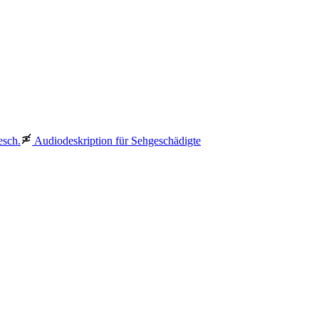
esch.
Audiodeskription für Sehgeschädigte