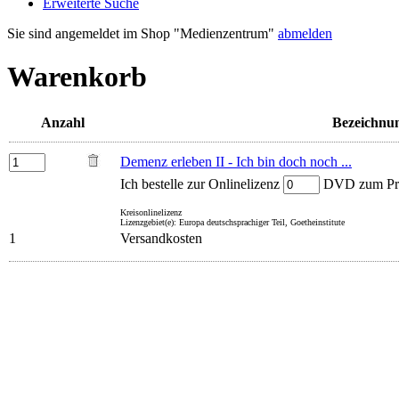
Erweiterte Suche
Sie sind angemeldet im Shop "Medienzentrum"
abmelden
Warenkorb
Anzahl
Bezeichnu
Demenz erleben II - Ich bin doch noch ...
Ich bestelle zur Onlinelizenz
DVD zum Prei
Kreisonlinelizenz
Lizenzgebiet(e): Europa deutschsprachiger Teil, Goetheinstitute
1
Versandkosten