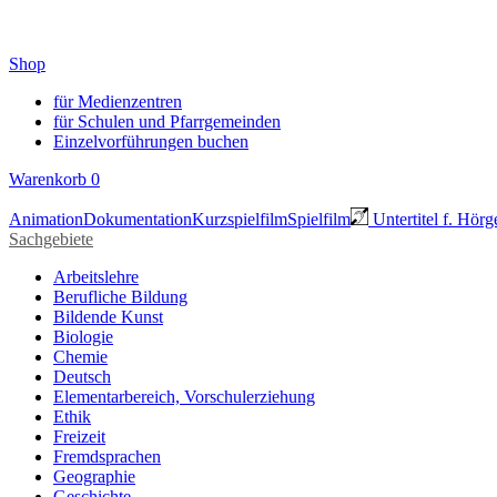
Shop
für Medienzentren
für Schulen und Pfarrgemeinden
Einzelvorführungen buchen
Warenkorb
0
Animation
Dokumentation
Kurzspielfilm
Spielfilm
Untertitel f. Hörg
Sachgebiete
Arbeitslehre
Berufliche Bildung
Bildende Kunst
Biologie
Chemie
Deutsch
Elementarbereich, Vorschulerziehung
Ethik
Freizeit
Fremdsprachen
Geographie
Geschichte