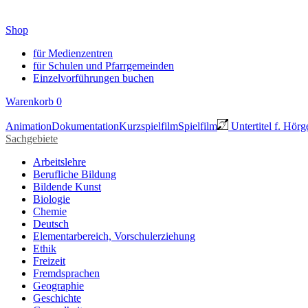
Shop
für Medienzentren
für Schulen und Pfarrgemeinden
Einzelvorführungen buchen
Warenkorb
0
Animation
Dokumentation
Kurzspielfilm
Spielfilm
Untertitel f. Hörg
Sachgebiete
Arbeitslehre
Berufliche Bildung
Bildende Kunst
Biologie
Chemie
Deutsch
Elementarbereich, Vorschulerziehung
Ethik
Freizeit
Fremdsprachen
Geographie
Geschichte