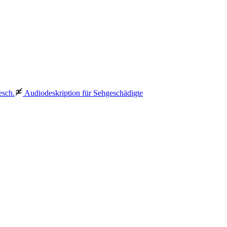
esch.
Audiodeskription für Sehgeschädigte