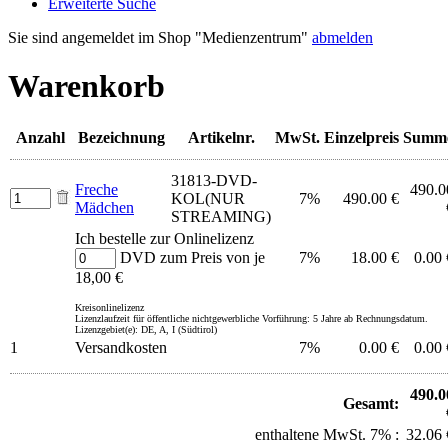
Erweiterte Suche
Sie sind angemeldet im Shop "Medienzentrum"
abmelden
Warenkorb
Anzahl
Bezeichnung
Artikelnr.
MwSt.
Einzelpreis
Summ
31813-DVD-
Freche
490.0
KOL(NUR
7%
490.00 €
Mädchen
STREAMING)
Ich bestelle zur Onlinelizenz
DVD zum Preis von je
7%
18.00 €
0.00 
18,00 €
Kreisonlinelizenz
Lizenzlaufzeit für öffentliche nichtgewerbliche Vorführung: 5 Jahre ab Rechnungsdatum.
Lizenzgebiet(e): DE, A, I (Südtirol)
1
Versandkosten
7%
0.00 €
0.00 
490.0
Gesamt:
enthaltene MwSt. 7% :
32.06 