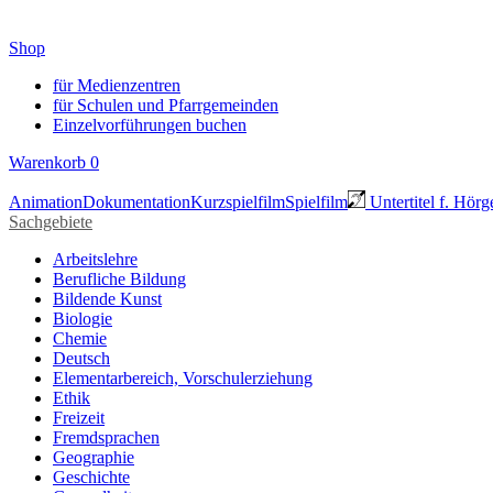
Shop
für Medienzentren
für Schulen und Pfarrgemeinden
Einzelvorführungen buchen
Warenkorb
0
Animation
Dokumentation
Kurzspielfilm
Spielfilm
Untertitel f. Hörg
Sachgebiete
Arbeitslehre
Berufliche Bildung
Bildende Kunst
Biologie
Chemie
Deutsch
Elementarbereich, Vorschulerziehung
Ethik
Freizeit
Fremdsprachen
Geographie
Geschichte