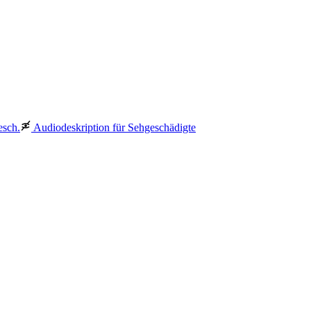
esch.
Audiodeskription für Sehgeschädigte