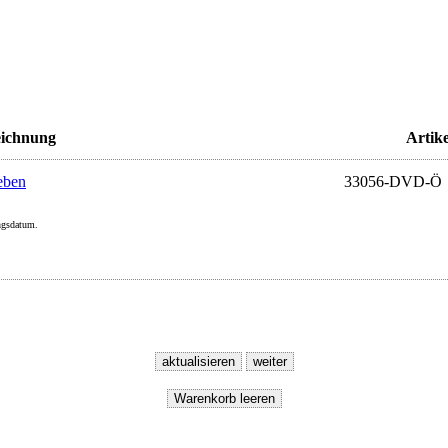
eichnung
Artike
eben
33056-DVD-Ö
ungsdatum.