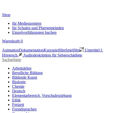
Shop
für Medienzentren
für Schulen und Pfarrgemeinden
Einzelvorführungen buchen
Warenkorb
0
Animation
Dokumentation
Kurzspielfilm
Spielfilm
Untertitel f.
Hörgesch.
Audiodeskription für Sehgeschädigte
Sachgebiete
Arbeitslehre
Berufliche Bildung
Bildende Kunst
Biologie
Chemie
Deutsch
Elementarbereich, Vorschulerziehung
Ethik
Freizeit
Fremdsprachen