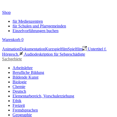
Shop
für Medienzentren
für Schulen und Pfarrgemeinden
Einzelvorführungen buchen
Warenkorb
0
Animation
Dokumentation
Kurzspielfilm
Spielfilm
Untertitel f.
Hörgesch.
Audiodeskription für Sehgeschädigte
Sachgebiete
Arbeitslehre
Berufliche Bildung
Bildende Kunst
Biologie
Chemie
Deutsch
Elementarbereich, Vorschulerziehung
Ethik
Freizeit
Fremdsprachen
Geographie