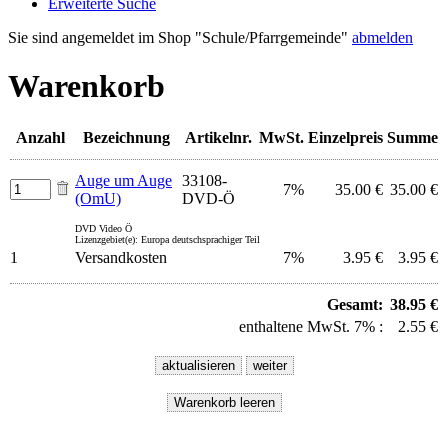
Erweiterte Suche
Sie sind angemeldet im Shop "Schule/Pfarrgemeinde"
abmelden
Warenkorb
Anzahl
Bezeichnung
Artikelnr.
MwSt.
Einzelpreis
Summe
Auge um Auge
33108-
7%
35.00 €
35.00 €
(OmU)
DVD-Ö
DVD Video Ö
Lizenzgebiet(e): Europa deutschsprachiger Teil
1
Versandkosten
7%
3.95 €
3.95 €
Gesamt:
38.95 €
enthaltene MwSt. 7% :
2.55 €