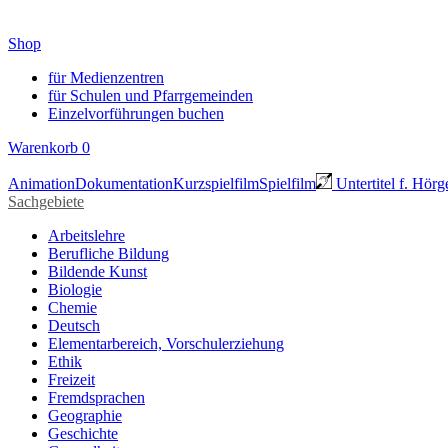
Shop
für Medienzentren
für Schulen und Pfarrgemeinden
Einzelvorführungen buchen
Warenkorb
0
Animation
Dokumentation
Kurzspielfilm
Spielfilm
Untertitel f. Hörg
Sachgebiete
Arbeitslehre
Berufliche Bildung
Bildende Kunst
Biologie
Chemie
Deutsch
Elementarbereich, Vorschulerziehung
Ethik
Freizeit
Fremdsprachen
Geographie
Geschichte