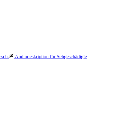
esch.
Audiodeskription für Sehgeschädigte