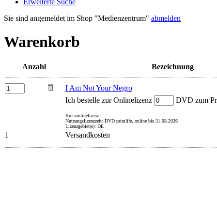
Erweiterte Suche
Sie sind angemeldet im Shop "Medienzentrum"
abmelden
Warenkorb
Anzahl
Bezeichnung
I Am Not Your Negro
Ich bestelle zur Onlinelizenz
DVD zum Prei
Kreisonlinelizenz
Nutzungslizenzzeit: DVD printlife, online bis 31.08.2026
Lizenzgebiet(e): DE
1
Versandkosten