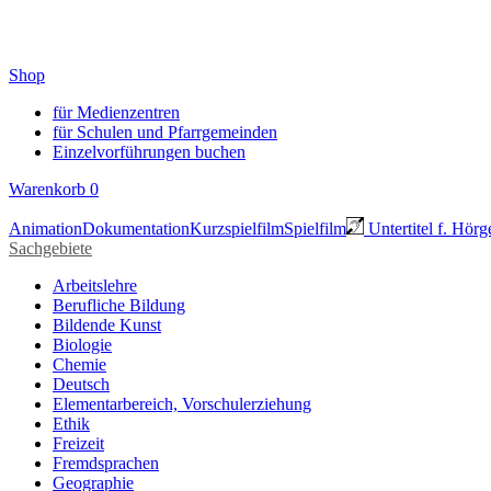
Shop
für Medienzentren
für Schulen und Pfarrgemeinden
Einzelvorführungen buchen
Warenkorb
0
Animation
Dokumentation
Kurzspielfilm
Spielfilm
Untertitel f. Hörg
Sachgebiete
Arbeitslehre
Berufliche Bildung
Bildende Kunst
Biologie
Chemie
Deutsch
Elementarbereich, Vorschulerziehung
Ethik
Freizeit
Fremdsprachen
Geographie