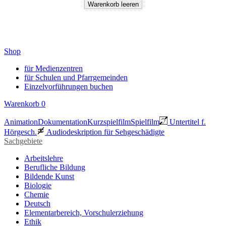
Shop
für Medienzentren
für Schulen und Pfarrgemeinden
Einzelvorführungen buchen
Warenkorb
0
Animation
Dokumentation
Kurzspielfilm
Spielfilm
Untertitel f.
Hörgesch.
Audiodeskription für Sehgeschädigte
Sachgebiete
Arbeitslehre
Berufliche Bildung
Bildende Kunst
Biologie
Chemie
Deutsch
Elementarbereich, Vorschulerziehung
Ethik