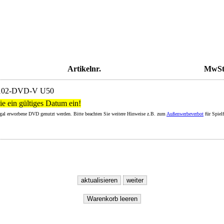
Artikelnr.
MwSt
102-DVD-V U50
ie ein gültiges Datum ein!
legal erworbene DVD genutzt werden. Bitte beachten Sie weitere Hinweise z.B. zum
Außenwerbeverbot
für Spiel