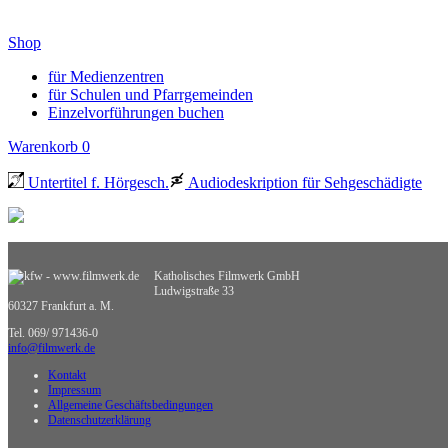
Shop
für Medienzentren
für Schulen und Pfarrgemeinden
Einzelvorführungen buchen
Warenkorb
0
Untertitel f. Hörgesch.
Audiodeskription für Sehgeschädigte
Katholisches Filmwerk GmbH
Ludwigstraße 33
60327 Frankfurt a. M.
Tel. 069/ 971436-0
info@filmwerk.de
Kontakt
Impressum
Allgemeine Geschäftsbedingungen
Datenschutzerklärung