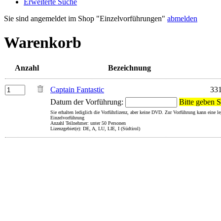
Erweiterte Suche
Sie sind angemeldet im Shop "Einzelvorführungen"
abmelden
Warenkorb
Anzahl
Bezeichnung
Captain Fantastic
33
Datum der Vorführung:
Bitte geben S
Sie erhalten lediglich die Vorführlizenz, aber keine DVD. Zur Vorführung kann eine 
Einzelvorführung
Anzahl Teilnehmer: unter 50 Personen
Lizenzgebiet(e): DE, A, LU, LIE, I (Südtirol)