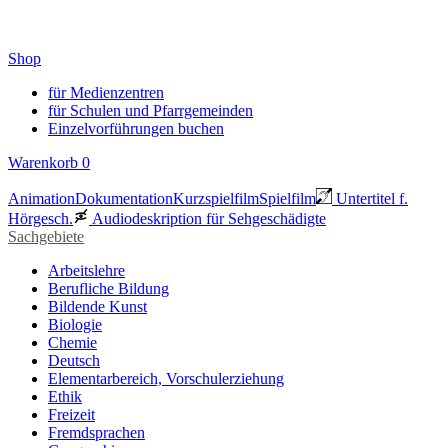
Shop
für Medienzentren
für Schulen und Pfarrgemeinden
Einzelvorführungen buchen
Warenkorb
0
Animation
Dokumentation
Kurzspielfilm
Spielfilm
Untertitel f.
Hörgesch.
Audiodeskription für Sehgeschädigte
Sachgebiete
Arbeitslehre
Berufliche Bildung
Bildende Kunst
Biologie
Chemie
Deutsch
Elementarbereich, Vorschulerziehung
Ethik
Freizeit
Fremdsprachen