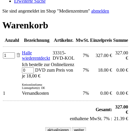
Erweiterte Suche
Sie sind angemeldet im Shop "Medienzentrum"
abmelden
Warenkorb
Anzahl
Bezeichnung
Artikelnr.
MwSt.
Einzelpreis
Summe
Halle
33315-
327.00
7%
327.00 €
wiederentdeckt
DVD-KOL
€
Ich bestelle zur Onlinelizenz
DVD zum Preis von
7%
18.00 €
0.00 €
je 18,00 €
Kreisonlinelizenz
Lizenzgebiet(e): DE
1
Versandkosten
7%
0.00 €
0.00 €
327.00
Gesamt:
€
enthaltene MwSt. 7% :
21.39 €