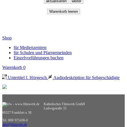
Shop
für Medienzentren
für Schulen und Pfarrgemeinden
Einzelvorführungen buchen
Warenkorb
0
Untertitel f. Hörgesch.
Audiodeskription für Sehgeschädigte
Katholisches Filmwerk GmbH
Ludwigstraße 33
60327 Frankfurt a. M.
Tel. 069/ 971436-0
info@filmwerk.de