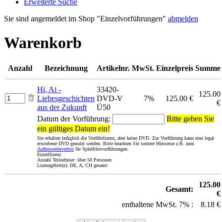
Erweiterte Suche
Sie sind angemeldet im Shop "Einzelvorführungen"
abmelden
Warenkorb
Anzahl
Bezeichnung
Artikelnr.
MwSt.
Einzelpreis
Summe
Hi, Ai -
33420-
125.00
Liebesgeschichten
DVD-V
7%
125.00 €
€
aus der Zukunft
Ü50
Datum der Vorführung:
Bitte geben Sie
ein gültiges Datum ein!
Sie erhalten lediglich die Vorführlizenz, aber keine DVD. Zur Vorführung kann eine legal
erworbene DVD genutzt werden. Bitte beachten Sie weitere Hinweise z.B. zum
Außenwerbeverbot
für Spielfilmvorführungen.
Einzellizenz
Anzahl Teilnehmer: über 50 Personen
Lizenzgebiet(e): DE, A, CH gesamt
125.00
Gesamt:
€
enthaltene MwSt. 7% :
8.18 €