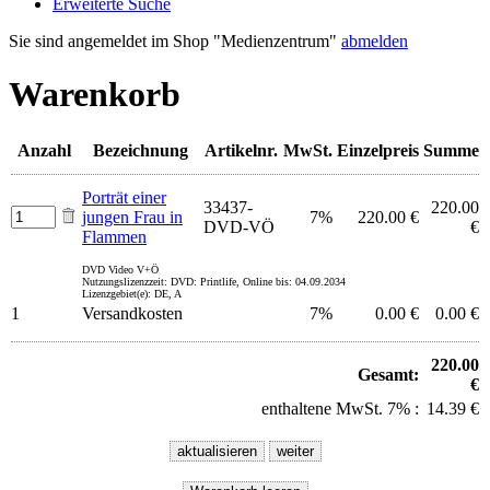
Erweiterte Suche
Sie sind angemeldet im Shop "Medienzentrum"
abmelden
Warenkorb
Anzahl
Bezeichnung
Artikelnr.
MwSt.
Einzelpreis
Summe
Porträt einer
33437-
220.00
jungen Frau in
7%
220.00 €
DVD-VÖ
€
Flammen
DVD Video V+Ö
Nutzungslizenzzeit: DVD: Printlife, Online bis: 04.09.2034
Lizenzgebiet(e): DE, A
1
Versandkosten
7%
0.00 €
0.00 €
220.00
Gesamt:
€
enthaltene MwSt. 7% :
14.39 €