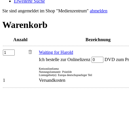
Erweiterte Suche
Sie sind angemeldet im Shop "Medienzentrum"
abmelden
Warenkorb
Anzahl
Bezeichnung
Waiting for Harold
Ich bestelle zur Onlinelizenz
DVD zum Prei
Kreisonlinelizenz
Nutzungslizenzzeit: Printlife
Lizenzgebiet(e): Europa deutschsprachiger Teil
1
Versandkosten