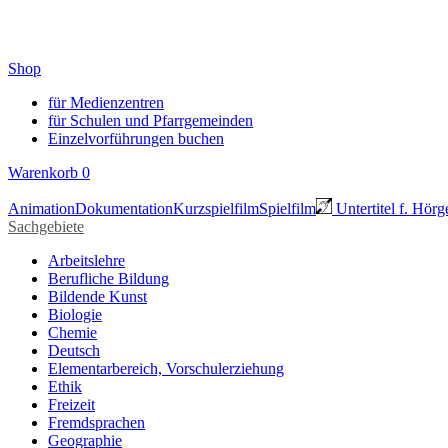
Shop
für Medienzentren
für Schulen und Pfarrgemeinden
Einzelvorführungen buchen
Warenkorb
0
Animation
Dokumentation
Kurzspielfilm
Spielfilm
Untertitel f. Hörg
Sachgebiete
Arbeitslehre
Berufliche Bildung
Bildende Kunst
Biologie
Chemie
Deutsch
Elementarbereich, Vorschulerziehung
Ethik
Freizeit
Fremdsprachen
Geographie