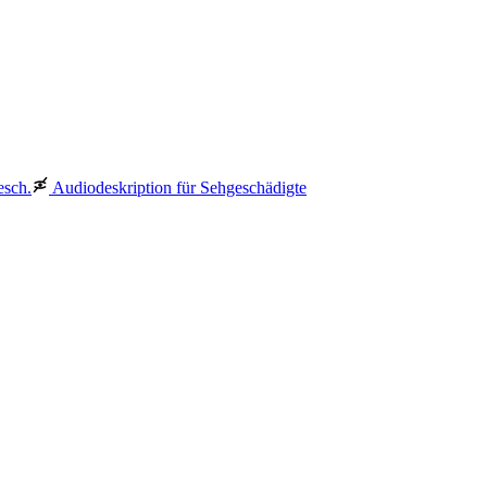
esch.
Audiodeskription für Sehgeschädigte