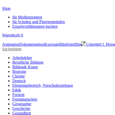
Shop
für Medienzentren
für Schulen und Pfarrgemeinden
Einzelvorführungen buchen
Warenkorb
0
Animation
Dokumentation
Kurzspielfilm
Spielfilm
Untertitel f. Hörg
Sachgebiete
Arbeitslehre
Berufliche Bildung
Bildende Kunst
Biologie
Chemie
Deutsch
Elementarbereich, Vorschulerziehung
Ethik
Freizeit
Fremdsprachen
Geographie
Geschichte
Gesundheit