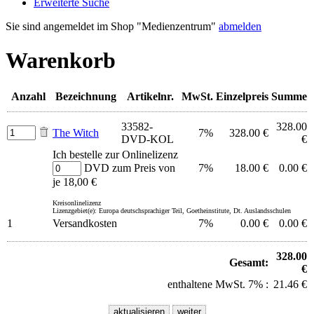
Erweiterte Suche
Sie sind angemeldet im Shop "Medienzentrum"
abmelden
Warenkorb
Anzahl
Bezeichnung
Artikelnr.
MwSt.
Einzelpreis
Summe
33582-
328.00
The Witch
7%
328.00 €
DVD-KOL
€
Ich bestelle zur Onlinelizenz
DVD zum Preis von
7%
18.00 €
0.00 €
je 18,00 €
Kreisonlinelizenz
Lizenzgebiet(e): Europa deutschsprachiger Teil, Goetheinstitute, Dt. Auslandsschulen
1
Versandkosten
7%
0.00 €
0.00 €
328.00
Gesamt:
€
enthaltene MwSt. 7% :
21.46 €