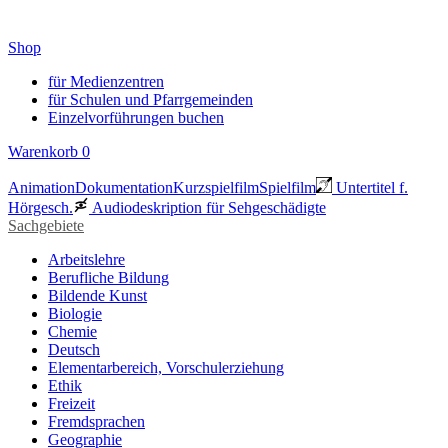
Shop
für Medienzentren
für Schulen und Pfarrgemeinden
Einzelvorführungen buchen
Warenkorb
0
Animation
Dokumentation
Kurzspielfilm
Spielfilm
Untertitel f.
Hörgesch.
Audiodeskription für Sehgeschädigte
Sachgebiete
Arbeitslehre
Berufliche Bildung
Bildende Kunst
Biologie
Chemie
Deutsch
Elementarbereich, Vorschulerziehung
Ethik
Freizeit
Fremdsprachen
Geographie