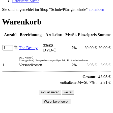
Erweiterte Suche
Sie sind angemeldet im Shop "Schule/Pfarrgemeinde"
abmelden
Warenkorb
Anzahl
Bezeichnung
Artikelnr.
MwSt.
Einzelpreis
Summe
33608-
The Beauty
7%
39.00 €
39.00 €
DVD-Ö
DVD Video Ö
Lizenzgebiet(e): Europa deutschsprachiger Teil, Dt. Auslandsschulen
1
Versandkosten
7%
3.95 €
3.95 €
Gesamt:
42.95 €
enthaltene MwSt. 7% :
2.81 €