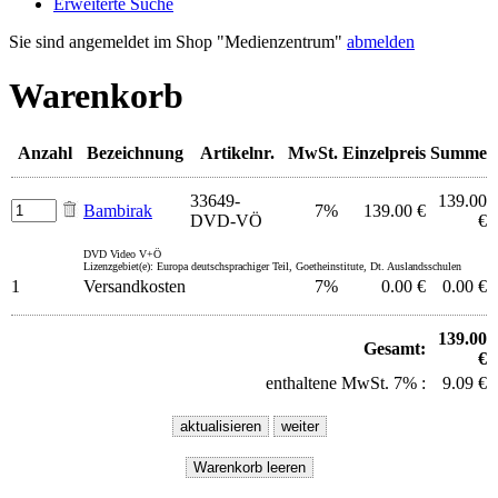
Erweiterte Suche
Sie sind angemeldet im Shop "Medienzentrum"
abmelden
Warenkorb
Anzahl
Bezeichnung
Artikelnr.
MwSt.
Einzelpreis
Summe
33649-
139.00
Bambirak
7%
139.00 €
DVD-VÖ
€
DVD Video V+Ö
Lizenzgebiet(e): Europa deutschsprachiger Teil, Goetheinstitute, Dt. Auslandsschulen
1
Versandkosten
7%
0.00 €
0.00 €
139.00
Gesamt:
€
enthaltene MwSt. 7% :
9.09 €