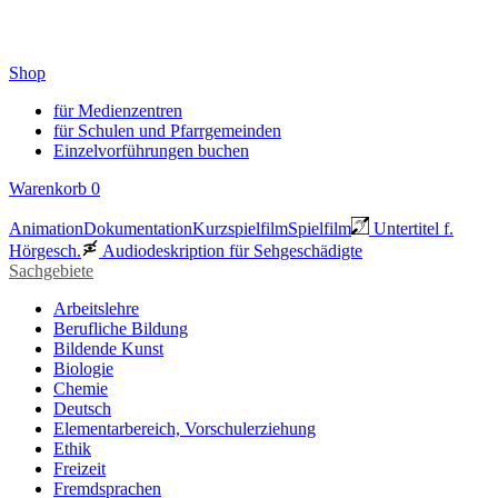
Shop
für Medienzentren
für Schulen und Pfarrgemeinden
Einzelvorführungen buchen
Warenkorb
0
Animation
Dokumentation
Kurzspielfilm
Spielfilm
Untertitel f.
Hörgesch.
Audiodeskription für Sehgeschädigte
Sachgebiete
Arbeitslehre
Berufliche Bildung
Bildende Kunst
Biologie
Chemie
Deutsch
Elementarbereich, Vorschulerziehung
Ethik
Freizeit
Fremdsprachen