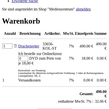
Erweiterte Suche
Sie sind angemeldet im Shop "Medienzentrum"
abmelden
Warenkorb
Anzahl
Bezeichnung
Artikelnr.
MwSt.
Einzelpreis
Summe
33656-
490.00
Drachenreiter
7%
490.00 €
KOL-ST
€
Ich bestelle zur Onlinelizenz
DVD zum Preis von
7%
18.00 €
0.00 €
je 18,00 €
Kreisonlinel. nur Streaming
Lizenzlaufzeit für öffentliche nichtgewerbliche Vorführung: 5 Jahre ab Rechnungsdatum.
Lizenzgebiet(e): DE, A
1
Versandkosten
7%
0.00 €
0.00 €
490.00
Gesamt:
€
enthaltene MwSt. 7% :
32.06 €