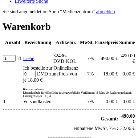
Erweiterte Suche
Sie sind angemeldet im Shop "Medienzentrum"
abmelden
Warenkorb
Anzahl
Bezeichnung
Artikelnr.
MwSt.
Einzelpreis
Summe
32436-
490.00
Liebe
7%
490.00 €
DVD-KOL
€
Ich bestelle zur Onlinelizenz
DVD zum Preis von
7%
18.00 €
0.00 €
je 18,00 €
Kreisonlinelizenz
Lizenzlaufzeit für öffentliche nichtgewerbliche Vorführung: 5 Jahre ab Rechnungsdatum.
Lizenzgebiet(e): DE, A
1
Versandkosten
7%
0.00 €
0.00 €
490.00
Gesamt:
€
enthaltene MwSt. 7% :
32.06 €