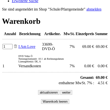
Erweiterte Suche
Sie sind angemeldet im Shop "Schule/Pfarrgemeinde"
abmelden
Warenkorb
Anzahl
Bezeichnung
Artikelnr.
MwSt.
Einzelpreis
Summe
33699-
I Am Love
7%
69.00 €
69.00 €
DVD-Ö
DVD Video Ö
Nutzungslizenzzeit: 10 J. ab Rechnungsdatum
Lizenzgebiet(e): DE, A
1
Versandkosten
7%
0.00 €
0.00 €
Gesamt:
69.00 €
enthaltene MwSt. 7% :
4.51 €