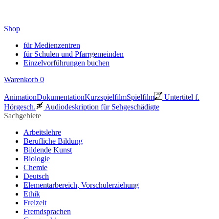
Shop
für Medienzentren
für Schulen und Pfarrgemeinden
Einzelvorführungen buchen
Warenkorb
0
Animation
Dokumentation
Kurzspielfilm
Spielfilm
Untertitel f.
Hörgesch.
Audiodeskription für Sehgeschädigte
Sachgebiete
Arbeitslehre
Berufliche Bildung
Bildende Kunst
Biologie
Chemie
Deutsch
Elementarbereich, Vorschulerziehung
Ethik
Freizeit
Fremdsprachen