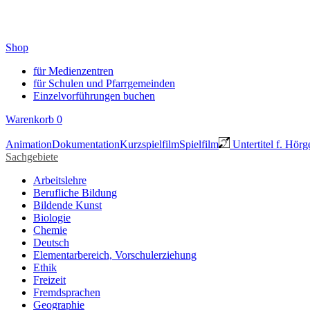
Shop
für Medienzentren
für Schulen und Pfarrgemeinden
Einzelvorführungen buchen
Warenkorb
0
Animation
Dokumentation
Kurzspielfilm
Spielfilm
Untertitel f. Hörg
Sachgebiete
Arbeitslehre
Berufliche Bildung
Bildende Kunst
Biologie
Chemie
Deutsch
Elementarbereich, Vorschulerziehung
Ethik
Freizeit
Fremdsprachen
Geographie