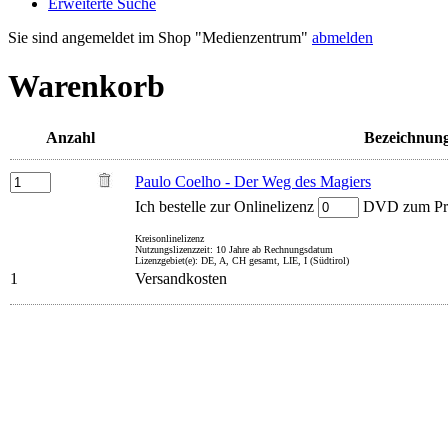
Erweiterte Suche
Sie sind angemeldet im Shop "Medienzentrum"
abmelden
Warenkorb
Anzahl
Bezeichnun
Paulo Coelho - Der Weg des Magiers
Ich bestelle zur Onlinelizenz
DVD zum Prei
Kreisonlinelizenz
Nutzungslizenzzeit: 10 Jahre ab Rechnungsdatum
Lizenzgebiet(e): DE, A, CH gesamt, LIE, I (Südtirol)
1
Versandkosten