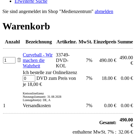
Erweiterte Suche
Sie sind angemeldet im Shop "Medienzentrum"
abmelden
Warenkorb
Anzahl
Bezeichnung
Artikelnr.
MwSt.
Einzelpreis
Summe
Curveball - Wir
33749-
490.00
machen die
DVD-
7%
490.00 €
€
Wahrheit
KOL
Ich bestelle zur Onlinelizenz
DVD zum Preis von
7%
18.00 €
0.00 €
je 18,00 €
Kreisonlinelizenz
Nutzungslizenzzeit: 31.08.2028
Lizenzgebiet(e): DE, A
1
Versandkosten
7%
0.00 €
0.00 €
490.00
Gesamt:
€
enthaltene MwSt. 7% :
32.06 €