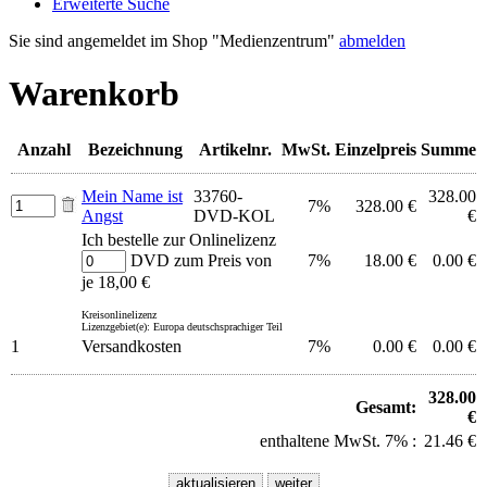
Erweiterte Suche
Sie sind angemeldet im Shop "Medienzentrum"
abmelden
Warenkorb
Anzahl
Bezeichnung
Artikelnr.
MwSt.
Einzelpreis
Summe
Mein Name ist
33760-
328.00
7%
328.00 €
Angst
DVD-KOL
€
Ich bestelle zur Onlinelizenz
DVD zum Preis von
7%
18.00 €
0.00 €
je 18,00 €
Kreisonlinelizenz
Lizenzgebiet(e): Europa deutschsprachiger Teil
1
Versandkosten
7%
0.00 €
0.00 €
328.00
Gesamt:
€
enthaltene MwSt. 7% :
21.46 €