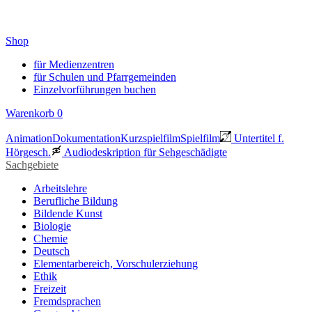
Shop
für Medienzentren
für Schulen und Pfarrgemeinden
Einzelvorführungen buchen
Warenkorb
0
Animation
Dokumentation
Kurzspielfilm
Spielfilm
Untertitel f.
Hörgesch.
Audiodeskription für Sehgeschädigte
Sachgebiete
Arbeitslehre
Berufliche Bildung
Bildende Kunst
Biologie
Chemie
Deutsch
Elementarbereich, Vorschulerziehung
Ethik
Freizeit
Fremdsprachen