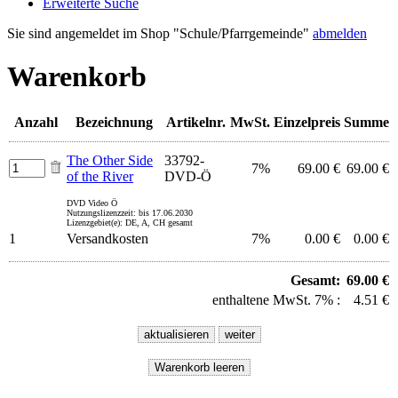
Erweiterte Suche
Sie sind angemeldet im Shop "Schule/Pfarrgemeinde"
abmelden
Warenkorb
Anzahl
Bezeichnung
Artikelnr.
MwSt.
Einzelpreis
Summe
The Other Side
33792-
7%
69.00 €
69.00 €
of the River
DVD-Ö
DVD Video Ö
Nutzungslizenzzeit: bis 17.06.2030
Lizenzgebiet(e): DE, A, CH gesamt
1
Versandkosten
7%
0.00 €
0.00 €
Gesamt:
69.00 €
enthaltene MwSt. 7% :
4.51 €