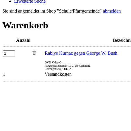
Erweiterte Suche
Sie sind angemeldet im Shop "Schule/Pfarrgemeinde"
abmelden
Warenkorb
Anzahl
Bezeich
Rabiye Kurnaz gegen George W. Bush
DVD Video Ö
Nutzungslizenzzeit: 10 J. ab Rechnung
Lizenzgebiet(e): DE, A
1
Versandkosten