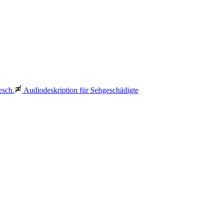
esch.
Audiodeskription für Sehgeschädigte