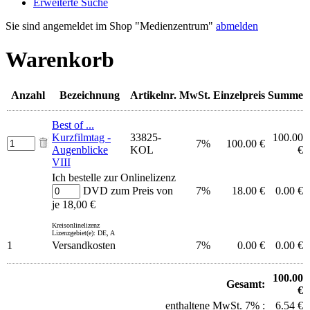
Erweiterte Suche
Sie sind angemeldet im Shop "Medienzentrum"
abmelden
Warenkorb
Anzahl
Bezeichnung
Artikelnr.
MwSt.
Einzelpreis
Summe
Best of ...
Kurzfilmtag -
33825-
100.00
7%
100.00 €
Augenblicke
KOL
€
VIII
Ich bestelle zur Onlinelizenz
DVD zum Preis von
7%
18.00 €
0.00 €
je 18,00 €
Kreisonlinelizenz
Lizenzgebiet(e): DE, A
1
Versandkosten
7%
0.00 €
0.00 €
100.00
Gesamt:
€
enthaltene MwSt. 7% :
6.54 €